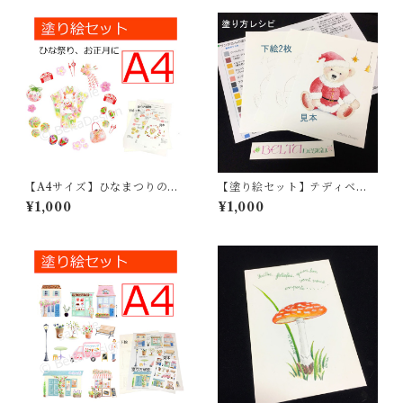
【A4サイズ】ひなまつりの塗
【塗り絵セット】テディベア
り絵_01
のサンタクロース
¥1,000
¥1,000