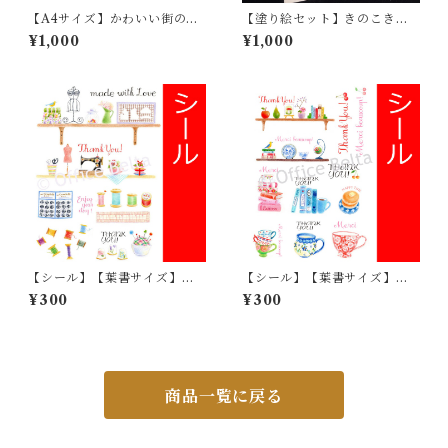
【A4サイズ】かわいい街の塗
【塗り絵セット】きのこきの
り絵_01
こ
¥1,000
¥1,000
【シール】【葉書サイズ】ソ
【シール】【葉書サイズ】サ
ーイングツールのサンキュー
ンキュー_01
¥300
¥300
シール_スナップ
商品一覧に戻る