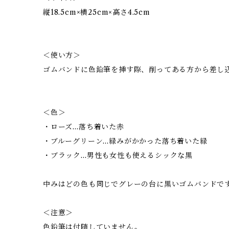
縦18.5cm×横25cm×高さ4.5cm
＜使い方＞
ゴムバンドに色鉛筆を挿す際、削ってある方から差し
＜色＞
・ローズ…落ち着いた赤
・ブルーグリーン…緑みがかかった落ち着いた緑
・ブラック…男性も女性も使えるシックな黒
中みはどの色も同じでグレーの台に黒いゴムバンドで
＜注意＞
色鉛筆は付随していません。