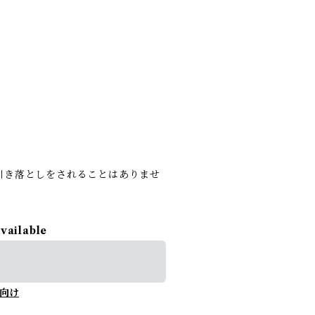
引き落としをされることはありませ
available
向け