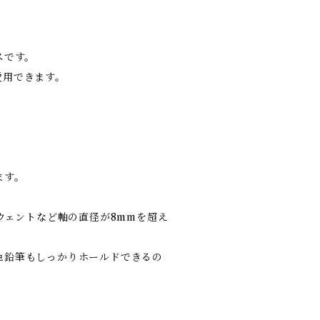
スです。
愛用できます。
ます。
ウェントなど軸の直径が8mmを超え
色鉛筆もしっかりホールドできるの