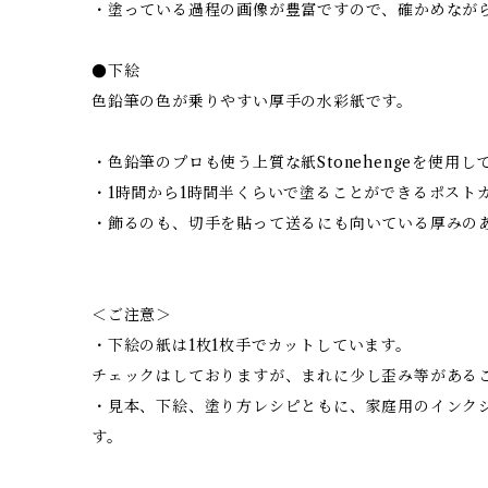
・塗っている過程の画像が豊富ですので、確かめなが
●下絵
色鉛筆の色が乗りやすい厚手の水彩紙です。
・色鉛筆のプロも使う上質な紙Stonehengeを使用し
・1時間から1時間半くらいで塗ることができるポスト
・飾るのも、切手を貼って送るにも向いている厚みの
＜ご注意＞
・下絵の紙は1枚1枚手でカットしています。
チェックはしておりますが、まれに少し歪み等がある
・見本、下絵、塗り方レシピともに、家庭用のインク
す。