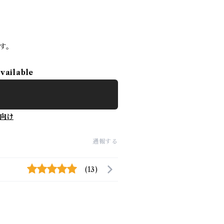
す。
available
向け
通報する
(13)