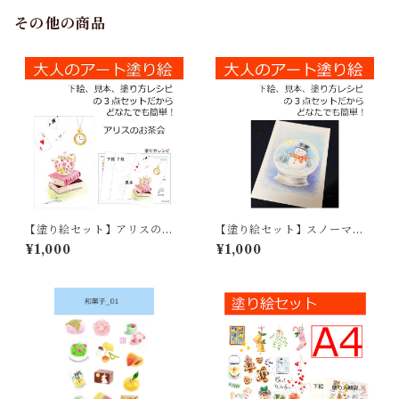
その他の商品
【塗り絵セット】アリスのお
【塗り絵セット】スノーマン
茶会
のスノードーム
¥1,000
¥1,000