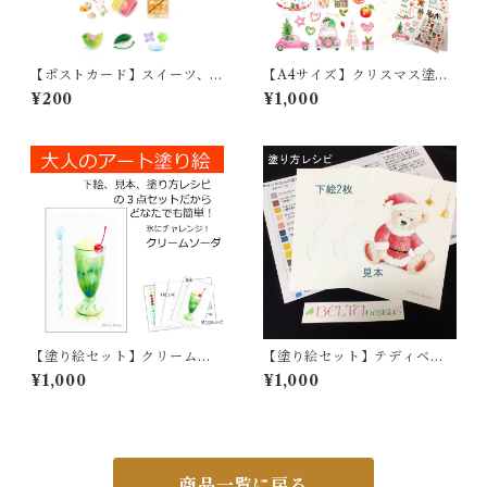
【ポストカード】スイーツ、
【A4サイズ】クリスマス塗り
和菓子
絵
¥200
¥1,000
【塗り絵セット】クリームソ
【塗り絵セット】テディベア
ーダ
のサンタクロース
¥1,000
¥1,000
商品一覧に戻る