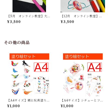
【5月 オンライン教室】大人
【12月 オンライン教室】大
のアート塗り絵
人のアート塗り絵
¥3,500
¥3,500
その他の商品
【A4サイズ】郷土玩具塗り絵
【A4サイズ】シチューとフル
_鳥_01
ーツ
¥1,000
¥1,000