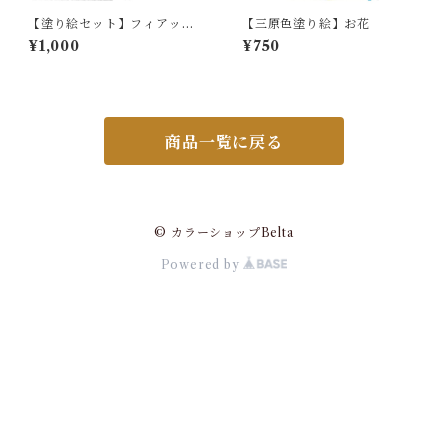
【塗り絵セット】フィアット
【三原色塗り絵】お花
の風景
¥1,000
¥750
商品一覧に戻る
© カラーショップBelta
Powered by