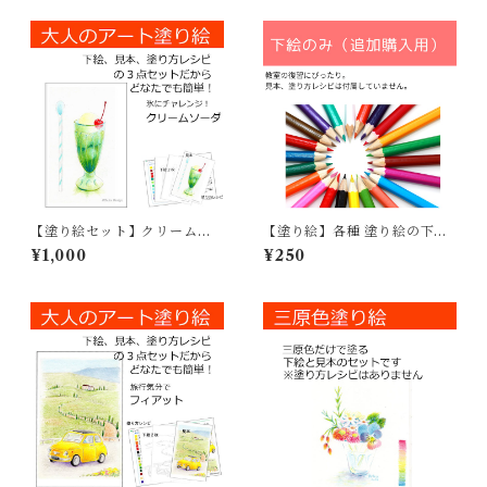
【塗り絵セット】クリームソ
【塗り絵】各種 塗り絵の下絵
ーダ
を1枚ずつ
¥1,000
¥250