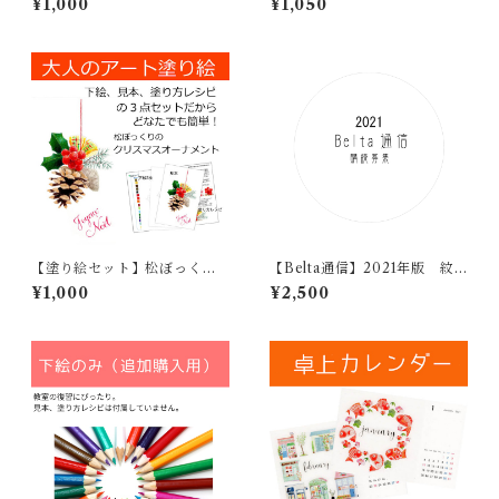
¥1,000
¥1,050
【塗り絵セット】松ぼっくり
【Belta通信】2021年版 紋
のオーナメント
様
¥1,000
¥2,500