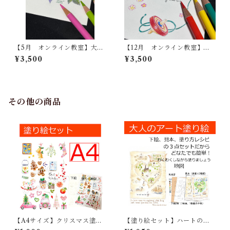
【5月 オンライン教室】大人
【12月 オンライン教室】大
のアート塗り絵
人のアート塗り絵
¥3,500
¥3,500
その他の商品
【A4サイズ】クリスマス塗り
【塗り絵セット】ハートの地
絵
図