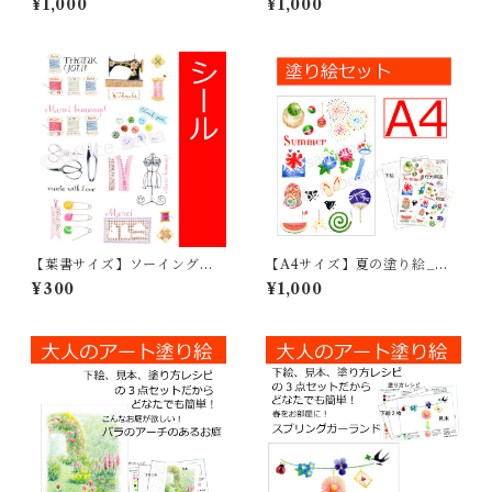
¥1,000
¥1,000
【葉書サイズ】ソーイングツ
【A4サイズ】夏の塗り絵_日
ールのサンキューシール_ボタ
本の夏_01
¥300
¥1,000
ン