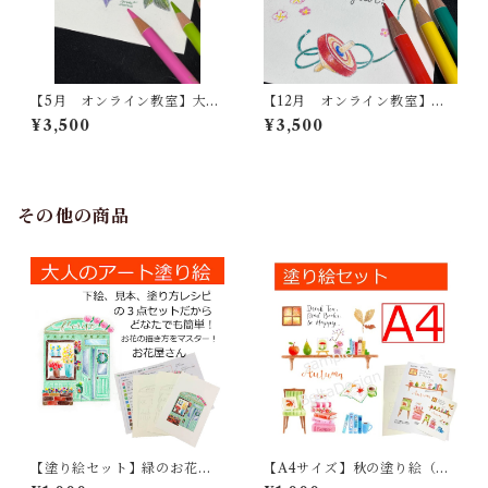
【5月 オンライン教室】大人
【12月 オンライン教室】大
のアート塗り絵
人のアート塗り絵
¥3,500
¥3,500
その他の商品
【塗り絵セット】緑のお花屋
【A4サイズ】秋の塗り絵（読
さん
書）